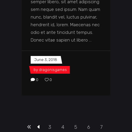
semper libero, sit amet adipiscing
sem neque sed ipsum. Nam quam
nunc, blandit vel, luctus pulvinar,
hendrerit id, lorem. Maecenas nec
odio et ante tincidunt tempus.
Donec vitae sapien ut libero
June 3, 2018
by
dragonisgames
0
0
3
4
5
6
7