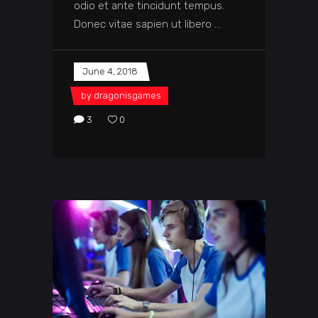
odio et ante tincidunt tempus.
Donec vitae sapien ut libero
June 4, 2018
by
dragonisgames
3
0