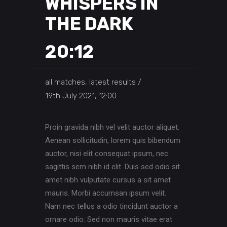
WHISPERS IN
THE DARK
20:12
all matches, latest results
19th July 2021, 12:00
Proin gravida nibh vel velit auctor aliquet.
Aenean sollicitudin, lorem quis bibendum
auctor, nisi elit consequat ipsum, nec
sagittis sem nibh id elit. Duis sed odio sit
amet nibh vulputate cursus a sit amet
mauris. Morbi accumsan ipsum velit.
Nam nec tellus a odio tincidunt auctor a
ornare odio. Sed non mauris vitae erat