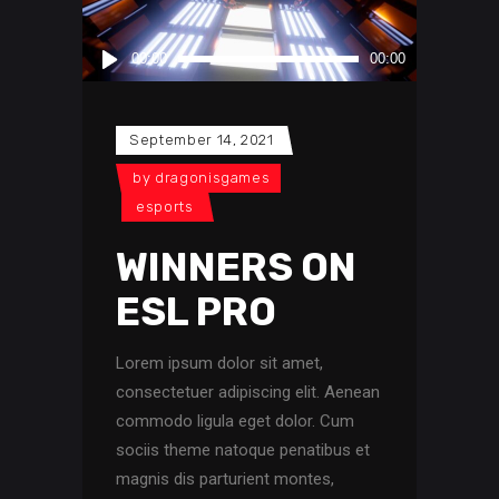
Audio
00:00
00:00
Player
September 14, 2021
by
dragonisgames
esports
WINNERS ON
ESL PRO
Lorem ipsum dolor sit amet,
consectetuer adipiscing elit. Aenean
commodo ligula eget dolor. Cum
sociis theme natoque penatibus et
magnis dis parturient montes,