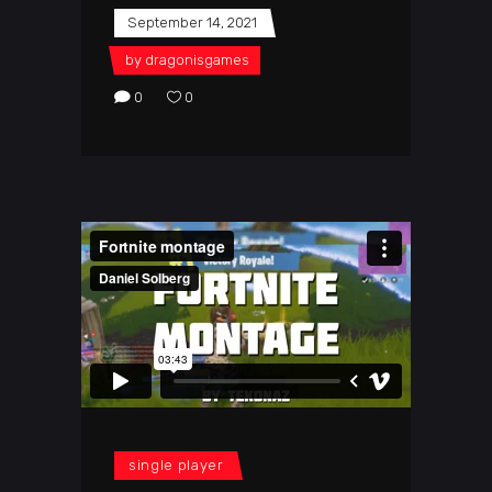
September 14, 2021
by
dragonisgames
0
0
single player