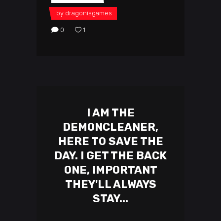
by
dragonisgames
0
1
I AM THE
DEMONCLEANER,
HERE TO SAVE THE
DAY. I GET THE BACK
ONE, IMPORTANT
THEY'LL ALWAYS
STAY...