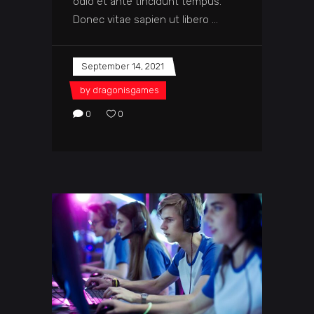
odio et ante tincidunt tempus.
Donec vitae sapien ut libero
September 14, 2021
by
dragonisgames
0
0